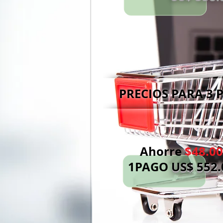
PRECIOS PARA 3 P
Ahorre
$48.00
1PAGO
US
$ 552.