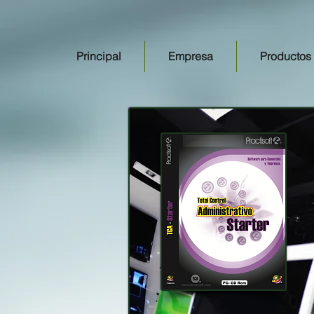
google-site-verification=7gS2rCONE1IrbEJhQs1TD7T69ZmBSBmetyGhGF2bJLw
Principal
Empresa
Productos