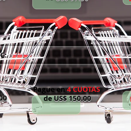
C:
Pague en
4 CUOTAS
00
de
US$ 150.00