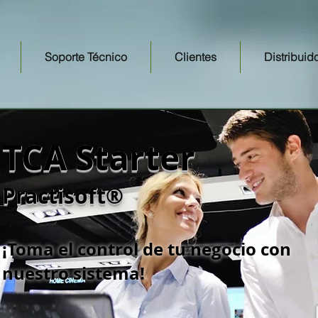
Soporte Técnico
Clientes
Distribuid
TCA Starter
Practisoft®
¡Toma el control de tu negocio con
nuestro sistema!