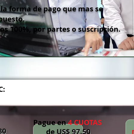
 la forma de pago que mas se
puesto.
s 100%, por partes o suscripción.
C:
Pague en
4 CUOTAS
80
de
US
$ 97.50