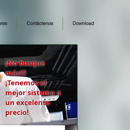
ores
Contáctenos
Download
¡No busque
más!!!
¡Tenemos el
mejor sistema a
un excelente
precio!