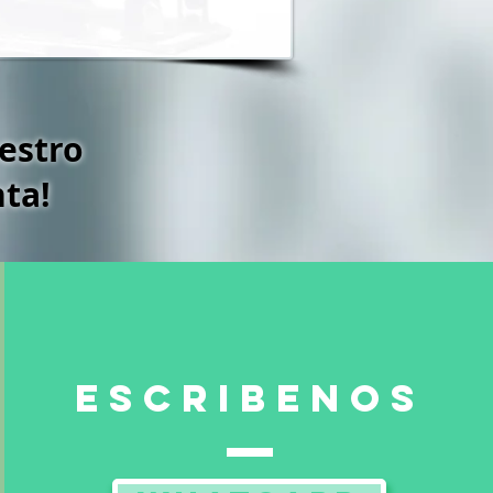
estro
nta!
escribenos