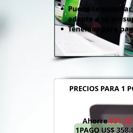
Puede seleccionar
adapte a su presu
Tenemos para pago
PRECIOS PARA 1 P
Ahorre
$31.20
1PAGO
US
$ 358.