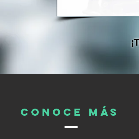
¡
CONoce más